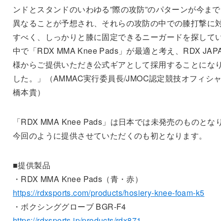
ンドとスタンドのいわゆる”際の攻防”のパターンが今まで
異なることが予想され、それらの攻防の中での膝打撃に
すべく、しっかりと膝に固定できるニーガードを探して
中で「RDX MMA Knee Pads」が最適と考え、RDX JAP
様からご提供いただき公式ギアとして採用することにな
した。」（AMMAC実行委員長/JMOC認定競技オフィシ
橋本貴）
「RDX MMA Knee Pads」は日本では未発売のものとな
今回のように提供させていただくのも初となります。
■提供製品
・RDX MMA Knee Pads（青・赤）
https://rdxsports.com/products/hosiery-knee-foam-k5
・ボクシンググローブ BGR-F4
https://rdxsports.jp/products/rdx871